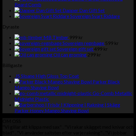
Beard Comb
Dapper Dan Gift Set
Sovereign Svart Riddare
Dyraste
MB Timber
999
kr
Sovereign regnbage
599
kr
Sovereign gift set
499
kr
Oil can groming
299
kr
Billigaste
JS Sloane High Gloss Top Coat
Parker Black
Mango Shaving Bowl
Go-Comb Metallic
Midnight Plastic
Parker Honey Mango Shaving Bowl
OM OSS
"Vi gillar att klippa med sax" . "Vi rakar skägget med knivar och
blad" . "VI använder saltsten efter varje rakning" . "Vi jobbar