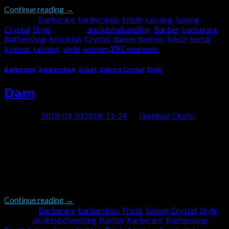
Continue reading
→
Posted in
Barberare
,
barbershop
,
Frisör
,
rakning
,
Salong
Crystal
,
Style
|
Tagged
ansiktsbehandling
,
Barber
,
barberare
,
Barbershop
,
brooklyn
,
Crystal
,
damer
,
fashion
,
Frisör
,
herrar
,
kvinnor
,
rakning
,
style
,
women
29
Comments
Barberare
,
barbershop
,
Frisör
,
Salong Crystal
,
Style
Dam
Posted on
2018-01-01
2018-11-24
by
Gaddour Chaibi
Dam Har ni en stor utekväll eller speciell händelse i Stockholm
och behöver bara rätt hårskärningstjänster för ditt hår? Salong
Crystal erbjuder hårklippningstjänster för alla dam tillfällen och
event. Med 2 platser i kungsholmen och söder är det enkelt att
skapa ett möte. Våra begåvade frisyrer kommer att se till att du
ser och trivs […]
Continue reading
→
Posted in
Barberare
,
barbershop
,
Frisör
,
Salong Crystal
,
Style
|
Tagged
ansiktsbehandling
,
Barber
,
barberare
,
Barbershop
,