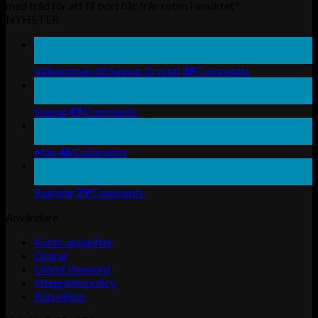
med tråd för att få bort hår från roten i ansiktet"
NYHETER
19
nov
Välkommen till Salong Crystal
39
Comments
13
okt
Salong
49
Comments
13
aug
Män
46
Comments
30
apr
Rakning
29
Comments
Användare
Konto uppgifter
Ordrar
Glömt lösenord
Integritetspolicy
Köpvillkor