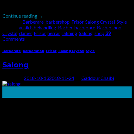
Cart
fräsch och snygg och […]
Continue reading
→
No products in the cart.
Posted in
Barberare
,
barbershop
,
Frisör
,
Salong Crystal
,
Style
|
Tagged
ansiktsbehandling
,
Barber
,
barberare
,
Barbershop
,
Crystal
,
damer
,
Frisör
,
herrar
,
rakning
,
Salong
,
shop
39
Comments
Barberare
,
barbershop
,
Frisör
,
Salong Crystal
,
Style
Salong
Posted on
2018-10-13
2018-11-24
by
Gaddour Chaibi
13
okt
SALONG För de senaste 22 åren har Salong Crystal Barber
Shop Stockholm varit Stockholms Citys främsta plats för
herrklipp och frisyr. Våra högkvalitativa tjänster och
överkomliga priser gör oss till den mest önskvärda platsen för
män att skära håret i Stockholm. Barbershop Crystal har
ständigt bibehållit ett gott rykte med våra kunder eftersom vi