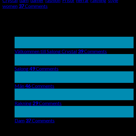
Crystal
,
dam
,
damer
,
fashion
,
Frisör
,
herrar
,
rakning
,
style
,
women
37
Comments
About
Lorem ipsum dolor sit amet, consectetuer adipiscing elit, sed
diam nonummy nibh euismod tincidunt.
Latest Posts
19
nov
Välkommen till Salong Crystal
39
Comments
13
okt
Salong
49
Comments
13
aug
Män
46
Comments
30
apr
Rakning
29
Comments
01
jan
Dam
37
Comments
Recent Comments