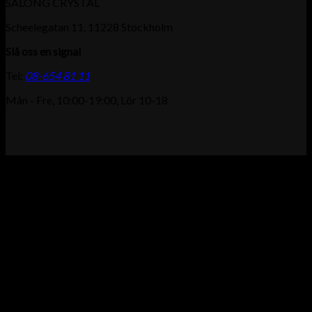
SALONG CRYSTAL
Scheelegatan 11, 11228 Stockholm
Slå oss en signal
Tel:
08-654 81 11
Mån - Fre, 10:00-19:00, Lör 10-18