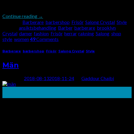
ger […]
Continue reading
→
Posted in
Barberare
,
barbershop
,
Frisör
,
Salong Crystal
,
Style
|
Tagged
ansiktsbehandling
,
Barber
,
barberare
,
brooklyn
,
Crystal
,
damer
,
fashion
,
Frisör
,
herrar
,
rakning
,
Salong
,
shop
,
style
,
women
49
Comments
Barberare
,
barbershop
,
Frisör
,
Salong Crystal
,
Style
Män
Posted on
2018-08-13
2018-11-24
by
Gaddour Chaibi
13
aug
Män I år har man sett kändisar som adopterar några fantastiska
frisyrer för män. Det har blivit mycket populärt över den
modemedvetna ungdommen. Och om du letar efter det bästa i
moderna frisyrer boka ett möte med din frisör på Salong
Crystal för att få en av de bästa frisyren för män som passar dig