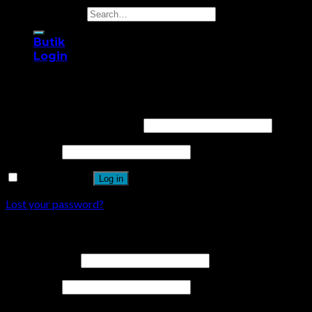
Search for:
Butik
Login
Login
Username or email address
*
Password
*
Remember me
Log in
Lost your password?
Register
Email address
*
Password
*