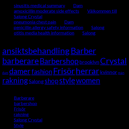
sinusitis medical summary
om
Dam
amoxicillin moderate side effects
om
Välkommen till
Salong Crystal
pneumonia chest pain
om
Dam
penicillin allergy safety information
om
Salong
otitis media health information
om
Salong
Tag Cloud
ansiktsbehandling
Barber
barberare
Crystal
Barbershop
brooklyn
Frisör
herrar
damer
fashion
kvinnor
dam
män
rakning
style
women
shop
Salong
Kategorier
Barberare
(5)
barbershop
(5)
Frisör
(5)
rakning
(1)
Salong Crystal
(5)
Style
(5)