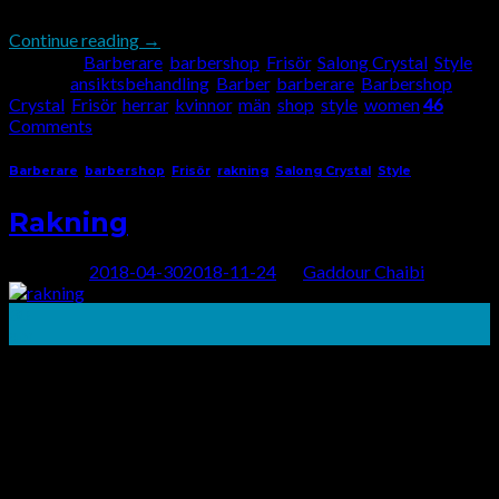
[…]
Continue reading
→
Posted in
Barberare
,
barbershop
,
Frisör
,
Salong Crystal
,
Style
|
Tagged
ansiktsbehandling
,
Barber
,
barberare
,
Barbershop
,
Crystal
,
Frisör
,
herrar
,
kvinnor
,
män
,
shop
,
style
,
women
46
Comments
Barberare
,
barbershop
,
Frisör
,
rakning
,
Salong Crystal
,
Style
Rakning
Posted on
2018-04-30
2018-11-24
by
Gaddour Chaibi
30
apr
RAKNING Om du har en plåster, goatee eller full skägg,
kommer våra frisörer att ge den den skarpa kanten och stilen
som bara kan uppnås med en rak rakhyvel i professionellens
hand. Hårborttagning – En väldefinierad, ren hårlinje är
signaturen eller bra grooming. Låt oss hjälpa dig att få det
bästa intrycket. Mäns rakning Royal […]