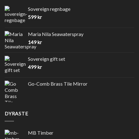
Sovereign regnbage
599
kr
Maria Nila Seawaterspray
149
kr
Sovereign gift set
499
kr
Go-Comb Brass Tile Mirror
DYRASTE
MB Timber