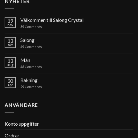
NYHETER
Välkommen till Salong Crystal
19
nov
39
Comments
Salong
13
okt
49
Comments
Män
13
aug
46
Comments
Rakning
30
apr
29
Comments
ANVÄNDARE
Konto uppgifter
Ordrar