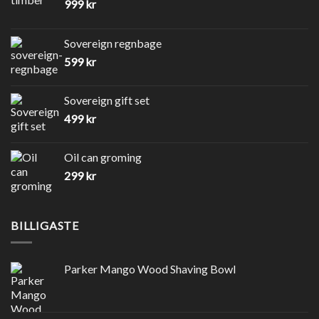
999
kr
Sovereign regnbage
599
kr
Sovereign gift set
499
kr
Oil can groming
299
kr
BILLIGASTE
Parker Mango Wood Shaving Bowl