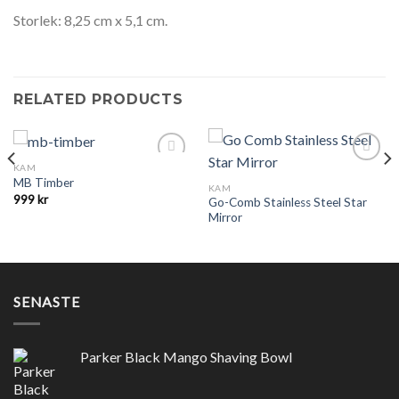
Storlek: 8,25 cm x 5,1 cm.
RELATED PRODUCTS
KAM
Add to
Add to
MB Timber
Wishlist
Wishlist
KAM
999
kr
Go-Comb Stainless Steel Star
Mirror
SENASTE
Parker Black Mango Shaving Bowl