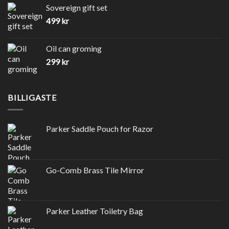
Sovereign gift set
499
kr
Oil can groming
299
kr
BILLIGASTE
Parker Saddle Pouch for Razor
Go-Comb Brass Tile Mirror
Parker Leather Toiletry Bag