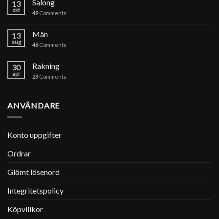
Salong
13
okt
49
Comments
Män
13
aug
46
Comments
Rakning
30
apr
29
Comments
ANVÄNDARE
Konto uppgifter
Ordrar
Glömt lösenord
Integritetspolicy
Köpvillkor