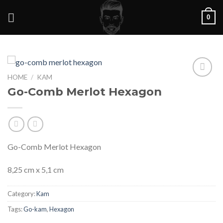
Skip
0
to
content
HOME
/
KAM
Add to
Go-Comb Merlot Hexagon
Wishlist
Go-Comb Merlot Hexagon
8,25 cm x 5,1 cm
Category:
Kam
Tags:
Go-kam
,
Hexagon