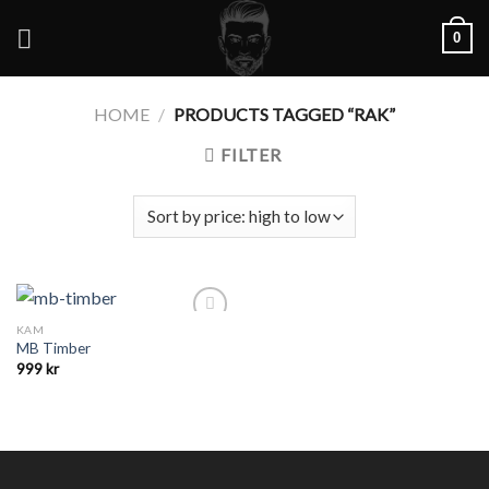
Skip
0
to
content
HOME
/
PRODUCTS TAGGED “RAK”
FILTER
KAM
Add to
MB Timber
Wishlist
999
kr