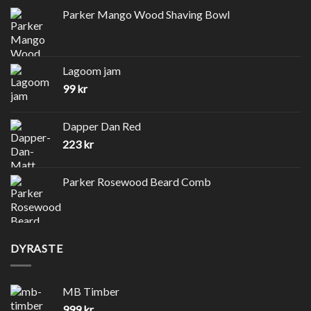
Parker Mango Wood Shaving Bowl
Lagoom jam
99
kr
Dapper Dan Red
223
kr
Parker Rosewood Beard Comb
DYRASTE
MB Timber
999
kr