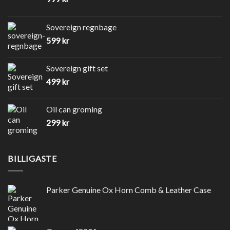
Sovereign regnbage
599
kr
Sovereign gift set
499
kr
Oil can groming
299
kr
BILLIGASTE
Parker Genuine Ox Horn Comb & Leather Case