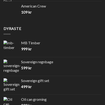
American Crew
109
kr
DYRASTE
MB Timber
999
kr
Sovereign regnbage
599
kr
Sovereign gift set
499
kr
Oil can groming