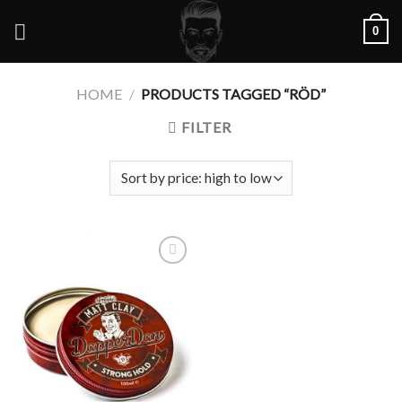
Skip
0
to
content
HOME
/
PRODUCTS TAGGED “RÖD”
FILTER
Add to
Wishlist