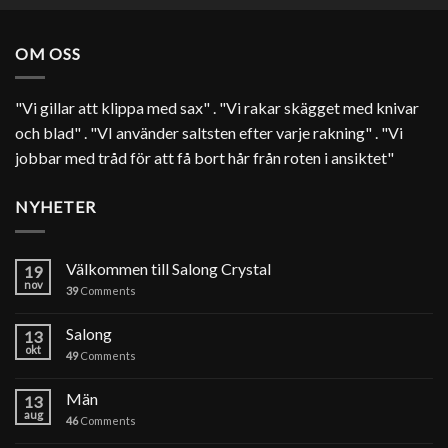
OM OSS
"Vi gillar att klippa med sax" . "Vi rakar skägget med knivar
och blad" . "VI använder saltsten efter varje rakning" . "Vi
jobbar med tråd för att få bort hår från roten i ansiktet"
NYHETER
Välkommen till Salong Crystal
19
nov
39
Comments
Salong
13
okt
49
Comments
Män
13
aug
46
Comments