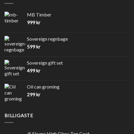
MB Timber
999
kr
Sovereign regnbage
599
kr
Sovereign gift set
499
kr
Oil can groming
299
kr
BILLIGASTE
JS Sloane High Gloss Top Coat