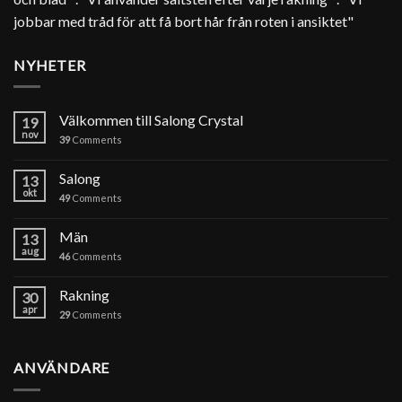
jobbar med tråd för att få bort hår från roten i ansiktet"
NYHETER
Välkommen till Salong Crystal
19
nov
39
Comments
Salong
13
okt
49
Comments
Män
13
aug
46
Comments
Rakning
30
apr
29
Comments
ANVÄNDARE