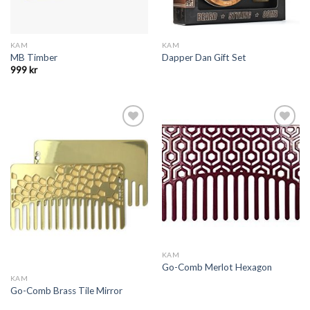
KAM
KAM
MB Timber
Dapper Dan Gift Set
999
kr
Add to
Add to
Wishlist
Wishlist
KAM
Go-Comb Merlot Hexagon
KAM
Go-Comb Brass Tile Mirror