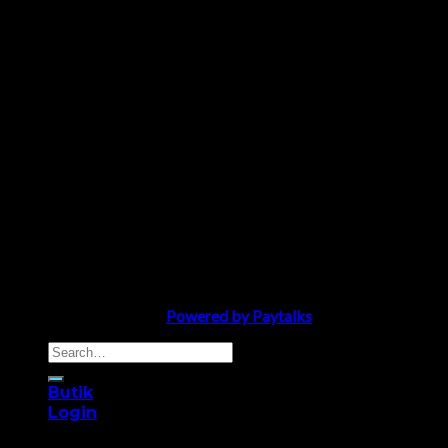
Salong Crystal 2008 ©
Powered by Paytalks
Search
for:
Butik
Login