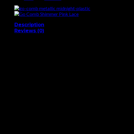
Description
Reviews (0)
Kam i rostfritt stål från Go-Comb med snyggt stjärnmönster
och spegel. Kammen är lätt och med storleken av ett kreditkort
passar den perfekt i plånboken. Go-Comb tillverkar sina
patenterade kammar Brooklyn, New York och har rönt stor
uppmärksamhet runt om i USA. Bland annat har man prisats av
The Today Show, Seventeen Magazine och Uncrate. Nu finns
Co-Comb äntligen i Sverige!
Storlek: 8,25 cm * 5,1 cm
Reviews
There are no reviews yet.
Be the first to review “Go-Comb Stainless
Steel Star Mirror”