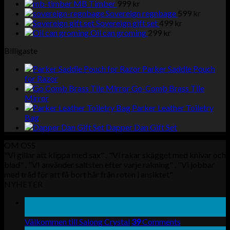
MB Timber
999
kr
Sovereign regnbage
599
kr
Sovereign gift set
499
kr
Oil can groming
299
kr
Billigaste
Parker Saddle Pouch
for Razor
Go-Comb Brass Tile
Mirror
Parker Leather Toiletry
Bag
Dapper Dan Gift Set
OM OSS
"Vi gillar att klippa med sax" . "Vi rakar skägget med knivar och
blad" . "VI använder saltsten efter varje rakning" . "Vi jobbar
med tråd för att få bort hår från roten i ansiktet"
NYHETER
19
nov
Välkommen till Salong Crystal
39
Comments