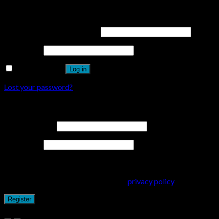
Login
Username or email address
*
Password
*
Remember me
Log in
Lost your password?
Register
Email address
*
Password
*
Dina personuppgifter kommer användas för att förbättra din
upplevelse på webbplatsen, hantera åtkomst till ditt konto och
för andra ändamål som beskrivs i vår
privacy policy
.
Register