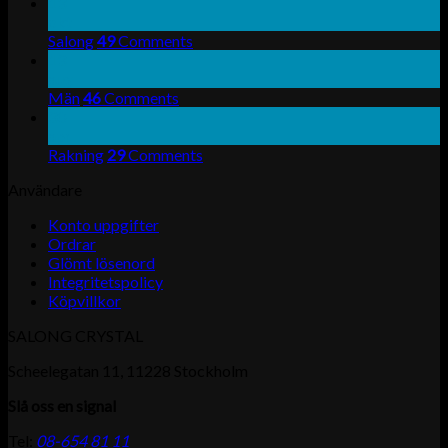
13
okt
Salong
49
Comments
13
aug
Män
46
Comments
30
apr
Rakning
29
Comments
Användare
Konto uppgifter
Ordrar
Glömt lösenord
Integritetspolicy
Köpvillkor
SALONG CRYSTAL
Scheelegatan 11, 11228 Stockholm
Slå oss en signal
Tel:
08-654 81 11