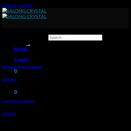
Skip to content
Search for:
Design
Butik
Login
Another Print Package
0
Design
No products in the cart.
0
FL3 Print Package
Cart
Design
No products in the cart.