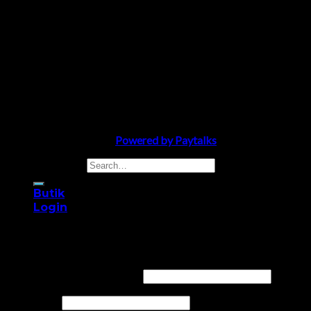
Salong Crystal 2008 ©
Powered by Paytalks
Search for:
Butik
Login
Login
Username or email address
*
Password
*