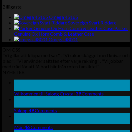
Billigaste
Omega 45165
Sovereign Svart Riddare
Parker
Genuine Ox Horn Comb & Leather Case
Omega 48001
OM OSS
"Vi gillar att klippa med sax" . "Vi rakar skägget med knivar och
blad" . "VI använder saltsten efter varje rakning" . "Vi jobbar
med tråd för att få bort hår från roten i ansiktet"
NYHETER
19
nov
Välkommen till Salong Crystal
39
Comments
13
okt
Salong
49
Comments
13
aug
Män
46
Comments