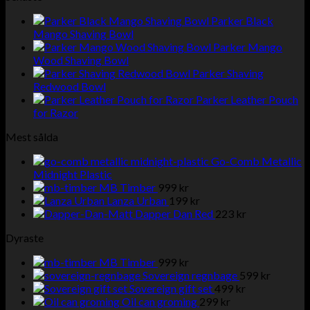
Parker Black
Mango Shaving Bowl
Parker Mango
Wood Shaving Bowl
Parker Shaving
Redwood Bowl
Parker Leather Pouch
for Razor
Mest sålda
Go-Comb Metallic
Midnight Plastic
MB Timber
999
kr
Lanza Urban
199
kr
Dapper Dan Red
223
kr
Dyraste
MB Timber
999
kr
Sovereign regnbage
599
kr
Sovereign gift set
499
kr
Oil can groming
299
kr