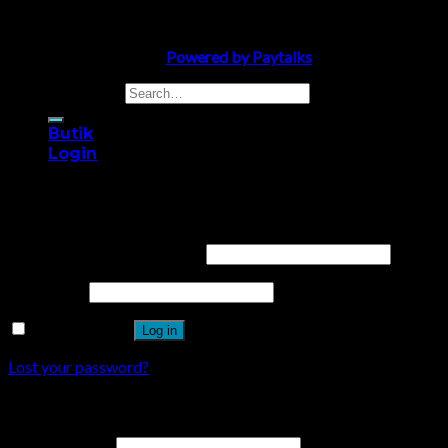
Salong Crystal 2008 ©
Powered by Paytalks
Search for:
Butik
Login
Login
Username or email address
*
Password
*
Remember me
Log in
Lost your password?
Register
Email address
*