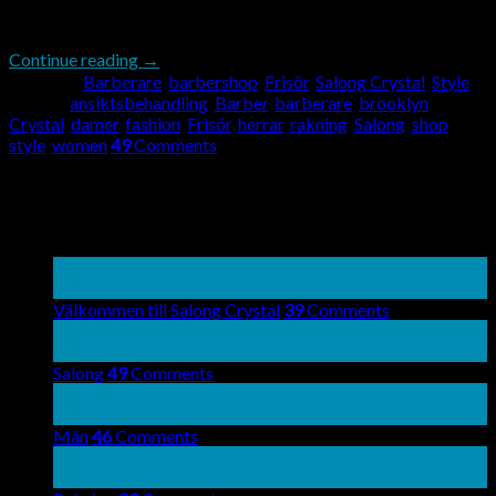
ger […]
Continue reading
→
Posted in
Barberare
,
barbershop
,
Frisör
,
Salong Crystal
,
Style
|
Tagged
ansiktsbehandling
,
Barber
,
barberare
,
brooklyn
,
Crystal
,
damer
,
fashion
,
Frisör
,
herrar
,
rakning
,
Salong
,
shop
,
style
,
women
49
Comments
About
Lorem ipsum dolor sit amet, consectetuer adipiscing elit, sed
diam nonummy nibh euismod tincidunt.
Latest Posts
19
nov
Välkommen till Salong Crystal
39
Comments
13
okt
Salong
49
Comments
13
aug
Män
46
Comments
30
apr