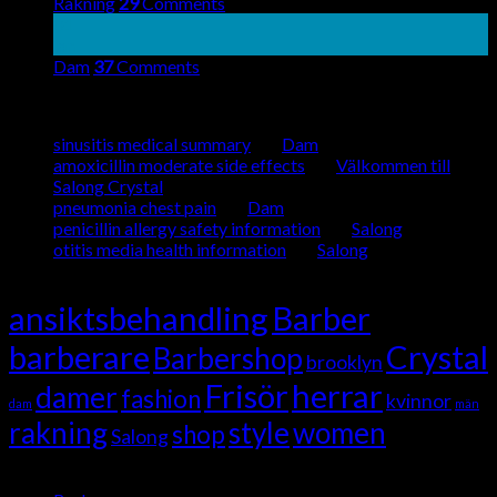
Rakning
29
Comments
01
jan
Dam
37
Comments
Recent Comments
sinusitis medical summary
om
Dam
amoxicillin moderate side effects
om
Välkommen till
Salong Crystal
pneumonia chest pain
om
Dam
penicillin allergy safety information
om
Salong
otitis media health information
om
Salong
Tag Cloud
ansiktsbehandling
Barber
barberare
Crystal
Barbershop
brooklyn
Frisör
herrar
damer
fashion
kvinnor
dam
män
rakning
style
women
shop
Salong
Kategorier