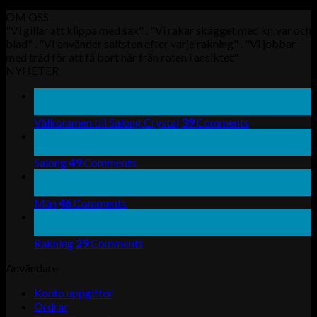
OM OSS
"Vi gillar att klippa med sax" . "Vi rakar skägget med knivar och
blad" . "VI använder saltsten efter varje rakning" . "Vi jobbar
med tråd för att få bort hår från roten i ansiktet"
NYHETER
19
nov
Välkommen till Salong Crystal
39
Comments
13
okt
Salong
49
Comments
13
aug
Män
46
Comments
30
apr
Rakning
29
Comments
Användare
Konto uppgifter
Ordrar