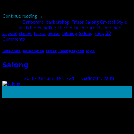
fräsch och snygg och […]
Continue reading
→
Posted in
Barberare
,
barbershop
,
Frisör
,
Salong Crystal
,
Style
|
Tagged
ansiktsbehandling
,
Barber
,
barberare
,
Barbershop
,
Crystal
,
damer
,
Frisör
,
herrar
,
rakning
,
Salong
,
shop
39
Comments
Barberare
,
barbershop
,
Frisör
,
Salong Crystal
,
Style
Salong
Posted on
2018-10-13
2018-11-24
by
Gaddour Chaibi
13
okt
SALONG För de senaste 22 åren har Salong Crystal Barber
Shop Stockholm varit Stockholms Citys främsta plats för
herrklipp och frisyr. Våra högkvalitativa tjänster och
överkomliga priser gör oss till den mest önskvärda platsen för
män att skära håret i Stockholm. Barbershop Crystal har
ständigt bibehållit ett gott rykte med våra kunder eftersom vi