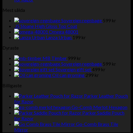
Mest sålda
Sovereign regnbage
599
kr
JS Sloane High Gloss Top Coat
Omega 48001
Lanza Urban
199
kr
Dyraste
MB Timber
999
kr
Sovereign regnbage
599
kr
Sovereign gift set
499
kr
Oil can groming
299
kr
Billigaste
Parker Leather Pouch
for Razor
Go-Comb Merlot Hexagon
Parker Saddle Pouch
for Razor
Go-Comb Brass Tile
Mirror