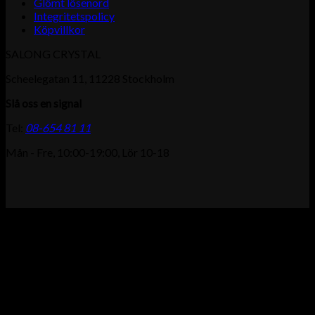
Glömt lösenord
Integritetspolicy
Köpvillkor
SALONG CRYSTAL
Scheelegatan 11, 11228 Stockholm
Slå oss en signal
Tel:
08-654 81 11
Mån - Fre, 10:00-19:00, Lör 10-18