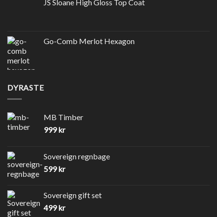
JS Sloane High Gloss Top Coat
Go-Comb Merlot Hexagon
DYRASTE
MB Timber
999
kr
Sovereign regnbage
599
kr
Sovereign gift set
499
kr