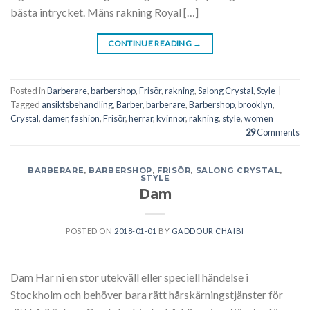
bästa intrycket. Mäns rakning Royal […]
CONTINUE READING
→
Posted in
Barberare
,
barbershop
,
Frisör
,
rakning
,
Salong Crystal
,
Style
|
Tagged
ansiktsbehandling
,
Barber
,
barberare
,
Barbershop
,
brooklyn
,
Crystal
,
damer
,
fashion
,
Frisör
,
herrar
,
kvinnor
,
rakning
,
style
,
women
29
Comments
BARBERARE
,
BARBERSHOP
,
FRISÖR
,
SALONG CRYSTAL
,
STYLE
Dam
POSTED ON
2018-01-01
BY
GADDOUR CHAIBI
Dam Har ni en stor utekväll eller speciell händelse i
Stockholm och behöver bara rätt hårskärningstjänster för