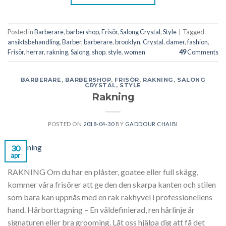
Posted in
Barberare
,
barbershop
,
Frisör
,
Salong Crystal
,
Style
|
Tagged
ansiktsbehandling
,
Barber
,
barberare
,
brooklyn
,
Crystal
,
damer
,
fashion
,
Frisör
,
herrar
,
rakning
,
Salong
,
shop
,
style
,
women
49
Comments
BARBERARE
,
BARBERSHOP
,
FRISÖR
,
RAKNING
,
SALONG
CRYSTAL
,
STYLE
Rakning
POSTED ON
2018-04-30
BY
GADDOUR CHAIBI
30
apr
RAKNING Om du har en plåster, goatee eller full skägg,
kommer våra frisörer att ge den den skarpa kanten och stilen
som bara kan uppnås med en rak rakhyvel i professionellens
hand. Hårborttagning – En väldefinierad, ren hårlinje är
signaturen eller bra grooming. Låt oss hjälpa dig att få det