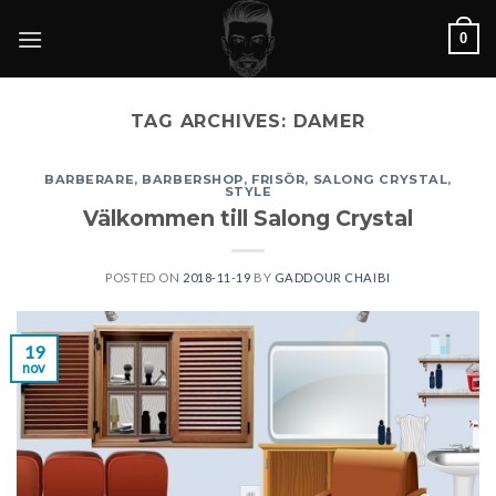
Skip
0
to
content
TAG ARCHIVES:
DAMER
BARBERARE
,
BARBERSHOP
,
FRISÖR
,
SALONG CRYSTAL
,
STYLE
Välkommen till Salong Crystal
POSTED ON
2018-11-19
BY
GADDOUR CHAIBI
19
nov