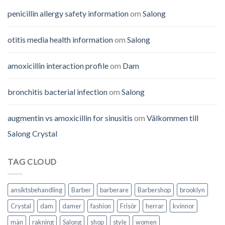
penicillin allergy safety information
om
Salong
otitis media health information
om
Salong
amoxicillin interaction profile
om
Dam
bronchitis bacterial infection
om
Salong
augmentin vs amoxicillin for sinusitis
om
Välkommen till
Salong Crystal
TAG CLOUD
ansiktsbehandling
Barber
barberare
Barbershop
brooklyn
Crystal
dam
damer
fashion
Frisör
herrar
kvinnor
män
rakning
Salong
shop
style
women