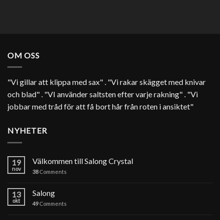
OM OSS
"Vi gillar att klippa med sax" . "Vi rakar skägget med knivar
och blad" . "VI använder saltsten efter varje rakning" . "Vi
jobbar med tråd för att få bort hår från roten i ansiktet"
NYHETER
Välkommen till Salong Crystal
19
nov
38
Comments
Salong
13
okt
49
Comments