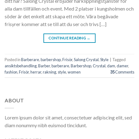
ditt hår? Salong Crystal erbjuder hårklippningstjänster för
alla dam tillfällen och event. Med 2 platser i kungsholmen och
söder är det enkelt att skapa ett möte. Våra begåvade
frisyrer kommer att se till att du ser och trivs […]
CONTINUE READING
→
Posted in
Barberare
,
barbershop
,
Frisör
,
Salong Crystal
,
Style
|
Tagged
ansiktsbehandling
,
Barber
,
barberare
,
Barbershop
,
Crystal
,
dam
,
damer
,
fashion
,
Frisör
,
herrar
,
rakning
,
style
,
women
35
Comments
ABOUT
Lorem ipsum dolor sit amet, consectetuer adipiscing elit, sed
diam nonummy nibh euismod tincidunt.