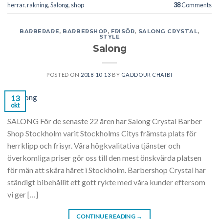
herrar
,
rakning
,
Salong
,
shop
38
Comments
BARBERARE
,
BARBERSHOP
,
FRISÖR
,
SALONG CRYSTAL
,
STYLE
Salong
POSTED ON
2018-10-13
BY
GADDOUR CHAIBI
13
okt
SALONG För de senaste 22 åren har Salong Crystal Barber
Shop Stockholm varit Stockholms Citys främsta plats för
herrklipp och frisyr. Våra högkvalitativa tjänster och
överkomliga priser gör oss till den mest önskvärda platsen
för män att skära håret i Stockholm. Barbershop Crystal har
ständigt bibehållit ett gott rykte med våra kunder eftersom
vi ger […]
CONTINUE READING
→