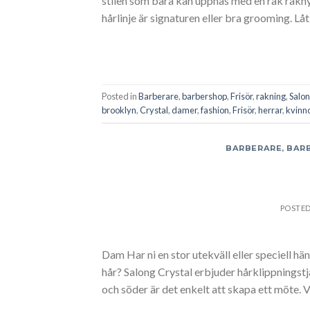
stilen som bara kan uppnås med en rak rakhyv
hårlinje är signaturen eller bra grooming. Lå
Posted in
Barberare
,
barbershop
,
Frisör
,
rakning
,
Salon
brooklyn
,
Crystal
,
damer
,
fashion
,
Frisör
,
herrar
,
kvinn
BARBERARE
,
BAR
POSTE
Dam Har ni en stor utekväll eller speciell hä
hår? Salong Crystal erbjuder hårklippningstj
och söder är det enkelt att skapa ett möte. V