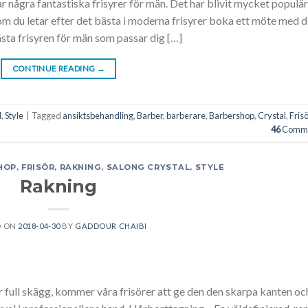
 några fantastiska frisyrer för män. Det har blivit mycket populär
u letar efter det bästa i moderna frisyrer boka ett möte med d
bästa frisyren för män som passar dig […]
CONTINUE READING
→
l
,
Style
|
Tagged
ansiktsbehandling
,
Barber
,
barberare
,
Barbershop
,
Crystal
,
Frisö
46
Comme
HOP
,
FRISÖR
,
RAKNING
,
SALONG CRYSTAL
,
STYLE
Rakning
D ON
2018-04-30
BY
GADDOUR CHAIBI
full skägg, kommer våra frisörer att ge den den skarpa kanten oc