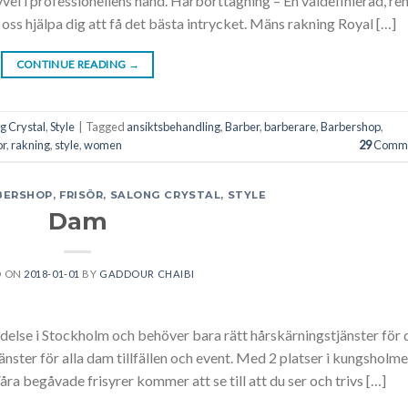
el i professionellens hand. Hårborttagning – En väldefinierad, re
t oss hjälpa dig att få det bästa intrycket. Mäns rakning Royal […]
CONTINUE READING
→
g Crystal
,
Style
|
Tagged
ansiktsbehandling
,
Barber
,
barberare
,
Barbershop
,
or
,
rakning
,
style
,
women
29
Comme
BERSHOP
,
FRISÖR
,
SALONG CRYSTAL
,
STYLE
Dam
D ON
2018-01-01
BY
GADDOUR CHAIBI
ndelse i Stockholm och behöver bara rätt hårskärningstjänster för d
änster för alla dam tillfällen och event. Med 2 platser i kungsholm
åra begåvade frisyrer kommer att se till att du ser och trivs […]