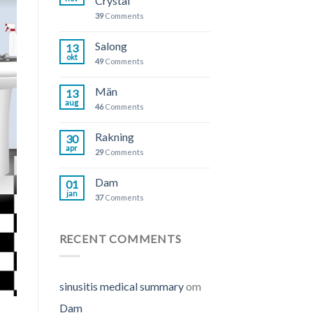
Crystal
39
Comments
Salong
13
okt
49
Comments
Män
13
aug
46
Comments
Rakning
30
apr
29
Comments
Dam
01
jan
37
Comments
RECENT COMMENTS
sinusitis medical summary
om
Dam