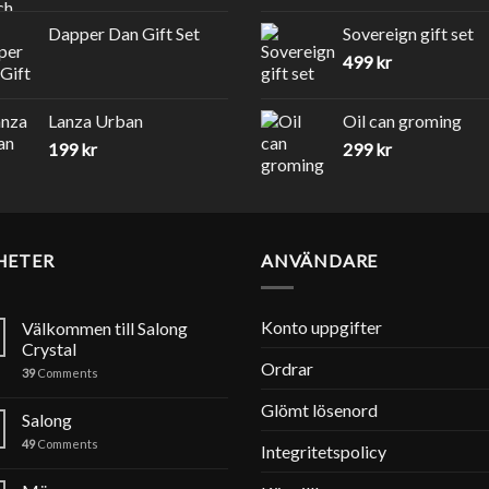
Dapper Dan Gift Set
Sovereign gift set
499
kr
Lanza Urban
Oil can groming
199
kr
299
kr
HETER
ANVÄNDARE
Konto uppgifter
Välkommen till Salong
Crystal
Ordrar
39
Comments
Glömt lösenord
Salong
49
Comments
Integritetspolicy