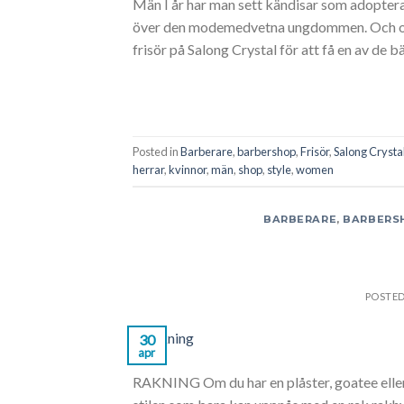
Män I år har man sett kändisar som adopterar
över den modemedvetna ungdommen. Och om d
frisör på Salong Crystal för att få en av de 
Posted in
Barberare
,
barbershop
,
Frisör
,
Salong Crysta
herrar
,
kvinnor
,
män
,
shop
,
style
,
women
BARBERARE
,
BARBERS
POSTE
30
apr
RAKNING Om du har en plåster, goatee eller 