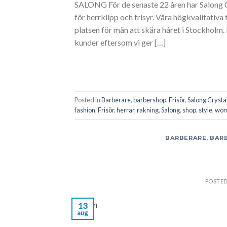
SALONG För de senaste 22 åren har Salong C
för herrklipp och frisyr. Våra högkvalitativa
platsen för män att skära håret i Stockholm.
kunder eftersom vi ger […]
Posted in
Barberare
,
barbershop
,
Frisör
,
Salong Crysta
fashion
,
Frisör
,
herrar
,
rakning
,
Salong
,
shop
,
style
,
wo
BARBERARE
,
BAR
POSTE
13
aug