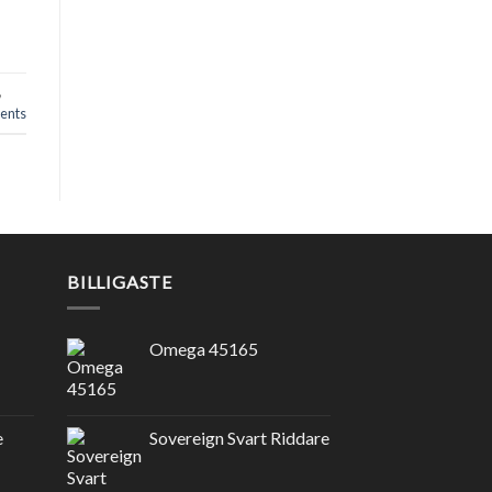
,
nts
BILLIGASTE
Omega 45165
e
Sovereign Svart Riddare