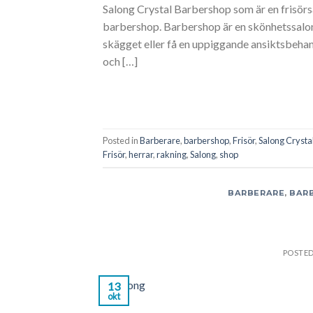
Salong Crystal Barbershop som är en frisörs
barbershop. Barbershop är en skönhetssalong
skägget eller få en uppiggande ansiktsbeha
och […]
Posted in
Barberare
,
barbershop
,
Frisör
,
Salong Crysta
Frisör
,
herrar
,
rakning
,
Salong
,
shop
BARBERARE
,
BAR
POSTE
13
okt