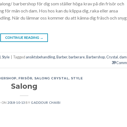
along/ barbershop för dig som ställer höga krav på din frisör och
 för män och dam. Hos hos kan du klippa dig, raka eller ansa
ndling. När du lämnar oss kommer du att känna dig fräsch och sny
CONTINUE READING
→
l
,
Style
|
Tagged
ansiktsbehandling
,
Barber
,
barberare
,
Barbershop
,
Crystal
,
dam
39
Comme
BERSHOP
,
FRISÖR
,
SALONG CRYSTAL
,
STYLE
Salong
D ON
2018-10-13
BY
GADDOUR CHAIBI