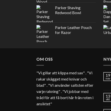
Parker Shaving
Redwood Bowl
Parker Leather Pouch
for Razor
OM OSS
NY
"Vi gillar att klippa med sax" . "Vi
19
rakar skägget med knivar och
nov
blad" . "VI använder saltsten efter
varje rakning" . "Vi jobbar med
13
tråd för att få bort hår från roten i
okt
ansiktet"