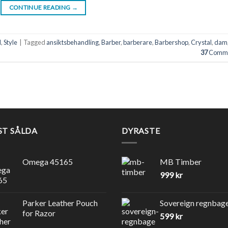
CONTINUE READING
→
l
,
Style
|
Tagged
ansiktsbehandling
,
Barber
,
barberare
,
Barbershop
,
Crystal
,
dam
37
Comme
ST SÅLDA
DYRASTE
Omega 45165
MB Timber
999
kr
Parker Leather Pouch
Sovereign regnbag
for Razor
599
kr