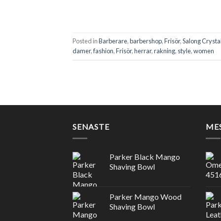
Posted in
Barberare
,
barbershop
,
Frisör
,
Salong Crysta
damer
,
fashion
,
Frisör
,
herrar
,
rakning
,
style
,
women
SENASTE
ME
Parker Black Mango
Shaving Bowl
Parker Mango Wood
Shaving Bowl