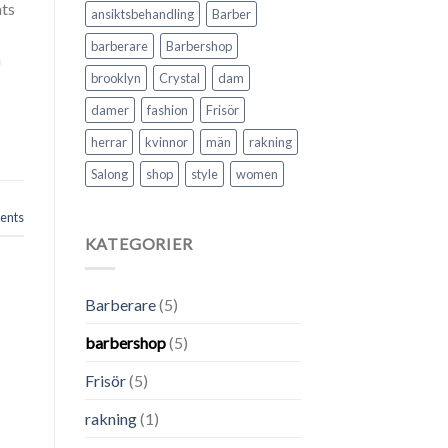
ats
ansiktsbehandling
Barber
barberare
Barbershop
a
brooklyn
Crystal
dam
damer
fashion
Frisör
herrar
kvinnor
män
rakning
Salong
shop
style
women
nts
KATEGORIER
Barberare
(5)
barbershop
(5)
Frisör
(5)
rakning
(1)