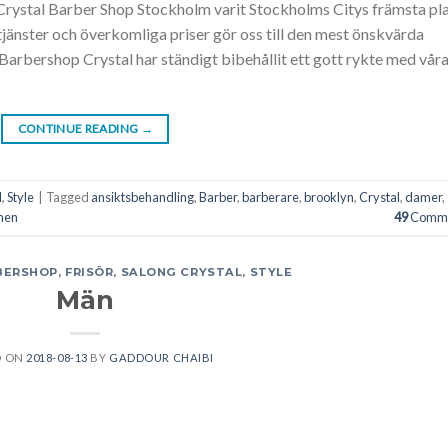
rystal Barber Shop Stockholm varit Stockholms Citys främsta pl
 tjänster och överkomliga priser gör oss till den mest önskvärda
 Barbershop Crystal har ständigt bibehållit ett gott rykte med vår
CONTINUE READING
→
l
,
Style
|
Tagged
ansiktsbehandling
,
Barber
,
barberare
,
brooklyn
,
Crystal
,
damer
,
men
49
Comme
BERSHOP
,
FRISÖR
,
SALONG CRYSTAL
,
STYLE
Män
D ON
2018-08-13
BY
GADDOUR CHAIBI